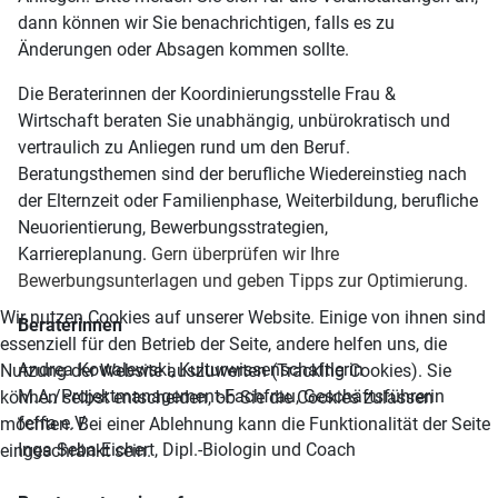
dann können wir Sie benachrichtigen, falls es zu
Änderungen oder Absagen kommen sollte.
Die Beraterinnen der Koordinierungsstelle Frau &
Wirtschaft beraten Sie unabhängig, unbürokratisch und
vertraulich zu Anliegen rund um den Beruf.
Beratungsthemen sind der berufliche Wiedereinstieg nach
der Elternzeit oder Familienphase, Weiterbildung, berufliche
Neuorientierung, Bewerbungsstrategien,
Karriereplanung.
Gern überprüfen wir Ihre
Bewerbungsunterlagen und geben Tipps zur Optimierung.
Wir nutzen Cookies auf unserer Website. Einige von ihnen sind
Beraterinnen
essenziell für den Betrieb der Seite, andere helfen uns, die
Andrea Kowalewski, Kulturwissenschaftlerin
Nutzung der Website auszuwerten (Tracking Cookies). Sie
M.A./Projektmanagement-Fachfrau, Geschäftsführerin
können selbst entscheiden, ob Sie die Cookies zulassen
feffa e.V.
möchten. Bei einer Ablehnung kann die Funktionalität der Seite
Inga Seba-Eichert, Dipl.-Biologin und Coach
eingeschränkt sein.