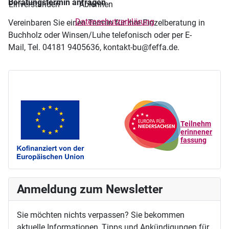
Beratungstermin anfragen
Einverstanden
Ablehnen
Datenschutzerklärung
Vereinbaren Sie einen Termin für Ihre Einzelberatung in
Buchholz oder Winsen/Luhe telefonisch oder per E-
Mail, Tel. 04181 9405636, kontakt-bu@feffa.de.
Teilnehm
erinnener
fassung
Anmeldung zum Newsletter
Sie möchten nichts verpassen? Sie bekommen
aktuelle Informationen, Tipps und Ankündigungen für